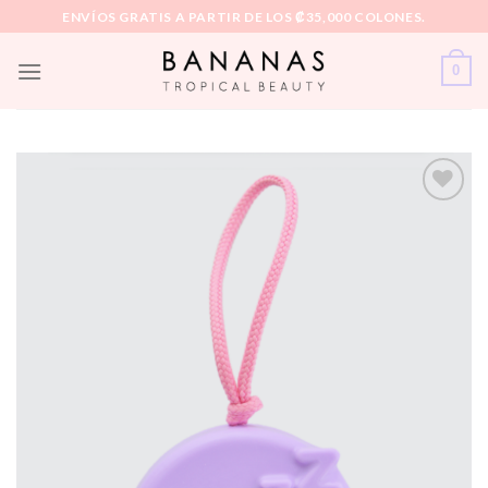
Skip
ENVÍOS GRATIS A PARTIR DE LOS ₡35,000 COLONES.
to
content
0
Añadir
a la
lista de
deseos