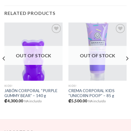
RELATED PRODUCTS
Añadir
Añadir
a la
a la
OUT OF STOCK
OUT OF STOCK
lista de
lista de
deseos
deseos
KIDS!
KIDS!
JABÓN CORPORAL “PURPLE
CREMA CORPORAL KIDS
GUMMY BEAR” – 140 g
“UNICORN POOP” – 85 g
₡
4,300.00
₡
5,500.00
IVA incluído
IVA incluído