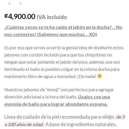
4,900.00
₡
IVA incluído
¿Cuántas veces se te ha caído el jabón en la ducha?… No
nos contestes! (Sabemos que muchas… XD)
Es por eso que se nos ocurrió la genial idea de diseñarte estos
jabones con cordón incluído para que tus chiquitines no
tengan que estar juntando el jabón del piso, además una vez
terminado el baño lo pueden colgar en la misma ducha para
mantenerlo libre de agua o humedad. ¡De nada!
Nuestr
o
s jabones de “emoji”
son perfectos para agregar
diversión adicional a la hora del baño.
Úsalos con una
esponja de baño para lograr abundante espuma.
Línea de cuidado de la piel recomendada para niñ@s
de 5
A base de ingredientes naturales,
a 100 años de edad.