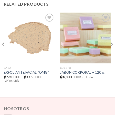
RELATED PRODUCTS
Añadir
Añadir
a la
a la
lista de
lista de
deseos
deseos
CARA
CUERPO
EXFOLIANTE FACIAL “OMG”
JABÓN CORPORAL – 120 g.
₡
6,200.00
–
₡
11,500.00
₡
4,800.00
IVA incluído
IVA incluído
NOSOTROS