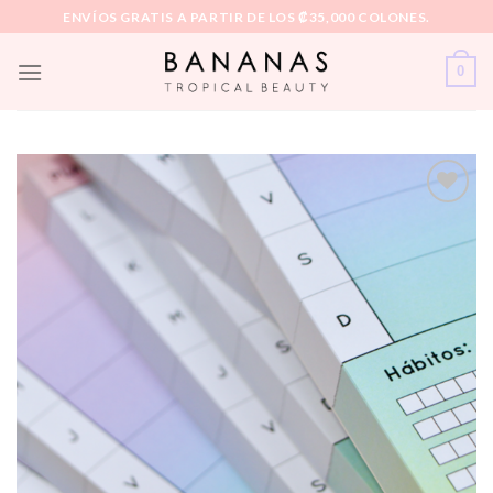
Skip
ENVÍOS GRATIS A PARTIR DE LOS ₡35,000 COLONES.
to
content
0
Añadir
a la
lista de
deseos