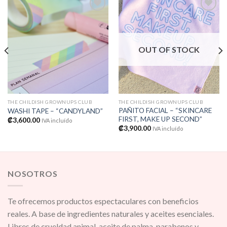
Añadir
Añadir
a la
a la
OUT OF STOCK
lista de
lista de
deseos
deseos
THE CHILDISH GROWNUPS CLUB
THE CHILDISH GROWNUPS CLUB
PAÑITO FACIAL – “SKINCARE
WASHI TAPE – “CANDYLAND”
FIRST, MAKE UP SECOND”
₡
3,600.00
IVA incluído
₡
3,900.00
IVA incluído
NOSOTROS
Te ofrecemos productos espectaculares con beneficios
reales. A base de ingredientes naturales y aceites esenciales.
Libres de crueldad animal, aceite de palma, parabenos y