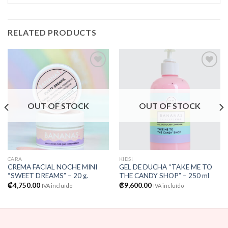
RELATED PRODUCTS
Añadir
Añadir
a la
a la
OUT OF STOCK
OUT OF STOCK
lista de
lista de
deseos
deseos
CARA
KIDS!
CREMA FACIAL NOCHE MINI
GEL DE DUCHA “TAKE ME TO
“SWEET DREAMS” – 20 g.
THE CANDY SHOP” – 250 ml
₡
4,750.00
₡
9,600.00
IVA incluído
IVA incluído