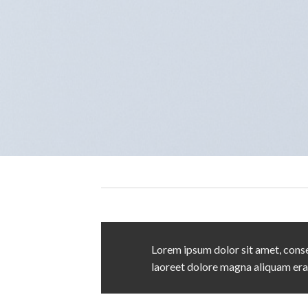
Lorem ipsum dolor sit amet, conse
laoreet dolore magna aliquam era