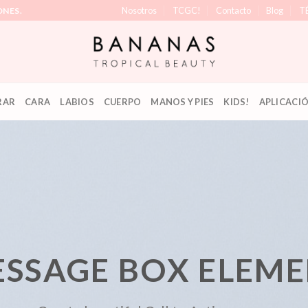
Nosotros
TCGC!
Contacto
Blog
T
ONES.
RAR
CARA
LABIOS
CUERPO
MANOS Y PIES
KIDS!
APLICACI
SSAGE BOX ELEM