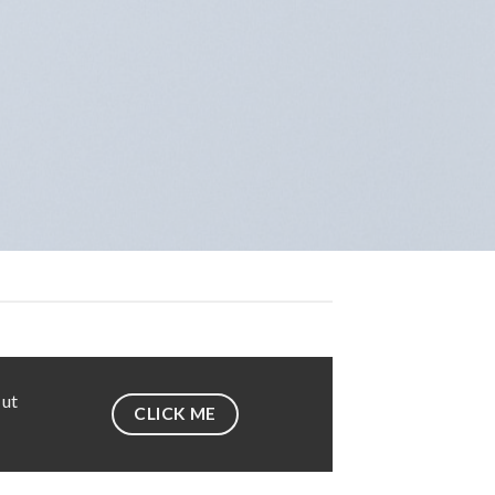
 ut
CLICK ME