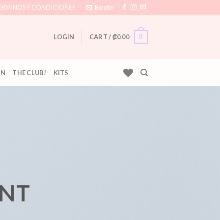
ÉRMINOS Y CONDICIONES
Boletín
0
LOGIN
CART /
₡
0.00
ÓN
THE CLUB!
KITS
ENT